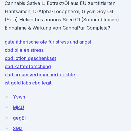
Cannabis Sativa L. Extrakt/Öl aus EU zertifizierten
Hanfsamen; D-Alpha-Tocopherol; Glycin Soy Oil
(Soja) Helianthus annuus Seed Öl (Sonnenblumen)
Einnahme & Wirkung von CannaPur Complete?
gute ätherische öle für stress und angst
cbd olie en stress
cbd lotion geschenkset
cbd kaffeeforschung
cbd cream verbraucherberichte
ist gold labs cbd legit
Yvwn
MjcU
gegEi
SMa