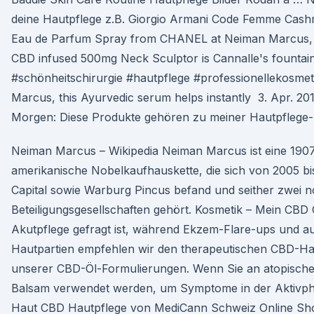
deine Hautpflege z.B. Giorgio Armani Code Femme Ca
Eau de Parfum Spray from CHANEL at Neiman Marcus, 
CBD infused 500mg Neck Sculptor is Cannalle's fountain
#schönheitschirurgie #hautpflege #professionellekosmet
Marcus, this Ayurvedic serum helps instantly 3. Apr. 20
Morgen: Diese Produkte gehören zu meiner Hautpflege-
Neiman Marcus – Wikipedia Neiman Marcus ist eine 1907
amerikanische Nobelkaufhauskette, die sich von 2005 bi
Capital sowie Warburg Pincus befand und seither zwei 
Beteiligungsgesellschaften gehört. Kosmetik – Mein C
Akutpflege gefragt ist, während Ekzem-Flare-ups und a
Hautpartien empfehlen wir den therapeutischen CBD-Hau
unserer CBD-Öl-Formulierungen. Wenn Sie an atopischer 
Balsam verwendet werden, um Symptome in der Aktivpha
Haut CBD Hautpflege von MediCann Schweiz Online Sh