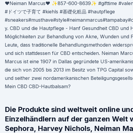
♥️Neiman Marcus♥️ ✨857-600-8639✨ #gifttime #valent
#ドイツで子育て #kiehls #基礎化粧品 #hautpflege
#sneakers#musthave#style#neimanmarcus#tampabay#o
y. CBD und die Hautpflege - Hanf Gesundheit CBD und H
Möglichkeiten zur Behandlung von Akne, Wunden und Pso
Leute, dass traditionelle Behandlungsmethoden widersp
und sich stattdessen für CBD entscheiden. Neiman Marc
Marcus ist eine 1907 in Dallas gegründete US-amerikan
die sich von 2005 bis 2013 im Besitz von TPG Capital s
und seither zwei nordamerikanischen Beteiligungsgesells
Mein CBD CBD-Hautbalsam?
Die Produkte sind weltweit online un
Einzelhändlern auf der ganzen Welt 
Sephora, Harvey Nichols, Neiman M