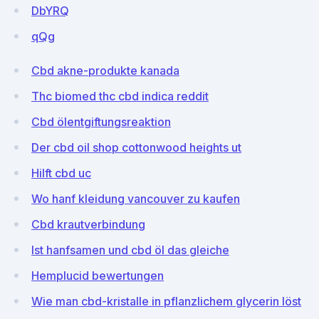
DbYRQ
qQg
Cbd akne-produkte kanada
Thc biomed thc cbd indica reddit
Cbd ölentgiftungsreaktion
Der cbd oil shop cottonwood heights ut
Hilft cbd uc
Wo hanf kleidung vancouver zu kaufen
Cbd krautverbindung
Ist hanfsamen und cbd öl das gleiche
Hemplucid bewertungen
Wie man cbd-kristalle in pflanzlichem glycerin löst