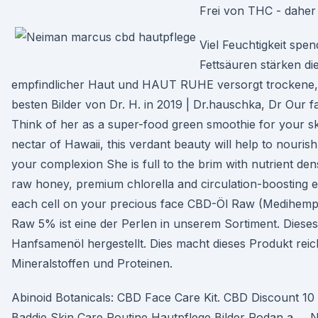
Frei von THC - daher
Viel Feuchtigkeit spe
Fettsäuren stärken di
empfindlicher Haut und HAUT RUHE versorgt trockene, s
besten Bilder von Dr. H. in 2019 | Dr.hauschka, Dr Our 
Think of her as a super-food green smoothie for your s
nectar of Hawaii, this verdant beauty will help to nouris
your complexion She is full to the brim with nutrient de
raw honey, premium chlorella and circulation-boosting ess
each cell on your precious face CBD-Öl Raw (Medihe
Raw 5% ist eine der Perlen in unserem Sortiment. Dieses
Hanfsamenöl hergestellt. Dies macht dieses Produkt reic
Mineralstoffen und Proteinen.
Abinoid Botanicals: CBD Face Care Kit. CBD Discount 10 B
Baddie Skin Care Routine Hautpflege Bilder Rodan a … N