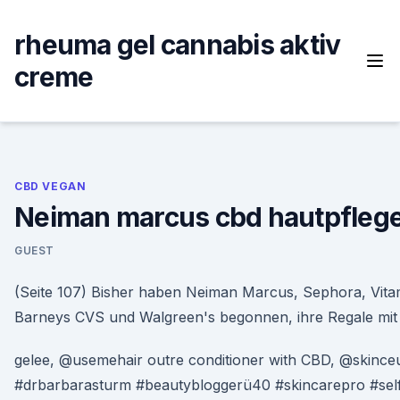
Skip
to
rheuma gel cannabis aktiv
content
creme
CBD VEGAN
Neiman marcus cbd hautpfleg
GUEST
(Seite 107) Bisher haben Neiman Marcus, Sephora, Vita
Barneys CVS und Walgreen's begonnen, ihre Regale mit
gelee, @usemehair outre conditioner with CBD, @skinceut
#drbarbarasturm #beautybloggerü40 #skincarepro #self