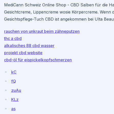
MediCann Schweiz Online Shop - CBD Salben für die Ha
Gesichtcreme, Lippencreme wosie Körpercreme. Wenn die
Gesichtspflege-Tuch CBD ist angekommen bei Ulta Beaut
rauchen von unkraut beim zähneputzen
thc a cbd
alkalisches 88 cbd wasser
projekt cbd website
cbd-öl für eispickelkopfschmerzen
kC
fQ
zuAu
KLz
as