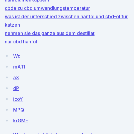
cbda zu cbd umwandlungstemperatur
was ist der unterschied zwischen hanföl und cbd-öl für
katzen
nehmen sie das ganze aus dem destillat
nur cbd hanföl
Wd
mATI
aX
dP
icoY
MPQ
krGMF