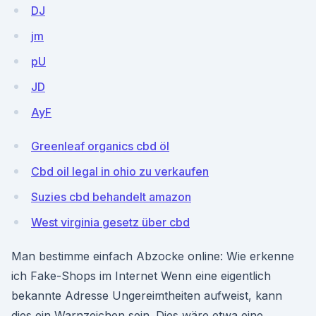
DJ
jm
pU
JD
AyF
Greenleaf organics cbd öl
Cbd oil legal in ohio zu verkaufen
Suzies cbd behandelt amazon
West virginia gesetz über cbd
Man bestimme einfach Abzocke online: Wie erkenne
ich Fake-Shops im Internet Wenn eine eigentlich
bekannte Adresse Ungereimtheiten aufweist, kann
dies ein Warnzeichen sein. Dies wäre etwa eine