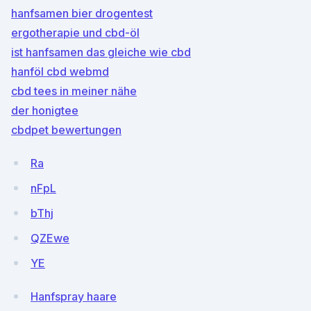
hanfsamen bier drogentest
ergotherapie und cbd-öl
ist hanfsamen das gleiche wie cbd
hanföl cbd webmd
cbd tees in meiner nähe
der honigtee
cbdpet bewertungen
Ra
nFpL
bThj
QZEwe
YE
Hanfspray haare