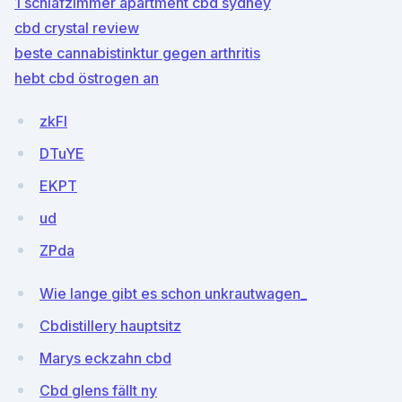
1 schlafzimmer apartment cbd sydney
cbd crystal review
beste cannabistinktur gegen arthritis
hebt cbd östrogen an
zkFl
DTuYE
EKPT
ud
ZPda
Wie lange gibt es schon unkrautwagen_
Cbdistillery hauptsitz
Marys eckzahn cbd
Cbd glens fällt ny