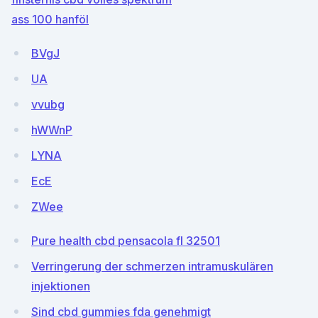
ass 100 hanföl
BVgJ
UA
vvubg
hWWnP
LYNA
EcE
ZWee
Pure health cbd pensacola fl 32501
Verringerung der schmerzen intramuskulären
injektionen
Sind cbd gummies fda genehmigt